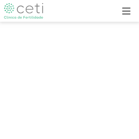
Microinjeção
Intracitoplasmática
de Espermatozoide (ICSI)