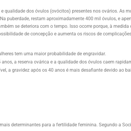
o e qualidade dos óvulos (ovócitos) presentes nos ovários. As
 Na puberdade, restam aproximadamente 400 mil óvulos, e apen
ambém se deteriora com o tempo. Isso ocorre porque, à medida 
possibilidade de concepção e aumenta os riscos de complicaç
ulheres tem uma maior probabilidade de engravidar.
5 anos, a reserva ovárica e a qualidade dos óvulos caem rapida
l, a gravidez após os 40 anos é mais desafiante devido ao bai
mais determinantes para a fertilidade feminina. Segundo a So